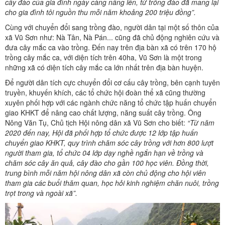
cây đào của gia đình ngày càng nâng lên, từ trồng đào đã mang lại
cho gia đình tôi nguồn thu mỗi năm khoảng 200 triệu đồng”.
Cùng với chuyển đổi sang trồng đào, người dân tại một số thôn của
xã Vũ Sơn như: Nà Tân, Nà Pán... cũng đã chủ động nghiên cứu và
đưa cây mắc ca vào trồng. Đến nay trên địa bàn xã có trên 170 hộ
trồng cây mắc ca, với diện tích trên 40ha, Vũ Sơn là một trong
những xã có diện tích cây mắc ca lớn nhất trên địa bàn huyện.
Để người dân tích cực chuyển đổi cơ cấu cây trồng, bên cạnh tuyên
truyền, khuyến khích, các tổ chức hội đoàn thể xã cũng thường
xuyên phối hợp với các ngành chức năng tổ chức tập huấn chuyển
giao KHKT để nâng cao chất lượng, năng suất cây trồng. Ông
Nông Văn Tụ, Chủ tịch Hội nông dân xã Vũ Sơn cho biết:
“Từ năm
2020 đến nay, Hội đã phối hợp tổ chức được 12 lớp tập huấn
chuyển giao KHKT, quy trình chăm sóc cây trồng với hơn 800 lượt
người tham gia, tổ chức 04 lớp dạy nghề ngắn hạn về trồng và
chăm sóc cây ăn quả, cây đào cho gần 100 học viên. Đồng thời,
trung bình mỗi năm hội nông dân xã còn chủ động cho hội viên
tham gia các buổi thăm quan, học hỏi kinh nghiệm chăn nuôi, trồng
trọt trong và ngoài xã”.