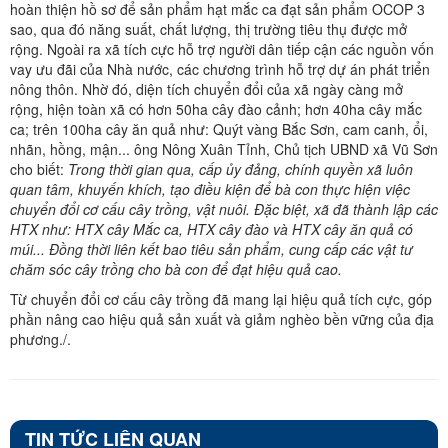
hoàn thiện hồ sơ để sản phẩm hạt mắc ca đạt sản phẩm OCOP 3
sao, qua đó năng suất, chất lượng, thị trường tiêu thụ được mở
rộng. Ngoài ra xã tích cực hỗ trợ người dân tiếp cận các nguồn vốn
vay ưu đãi của Nhà nước, các chương trình hỗ trợ dự án phát triển
nông thôn. Nhờ đó, diện tích chuyển đổi của xã ngày càng mở
rộng, hiện toàn xã có hơn 50ha cây đào cảnh; hơn 40ha cây mắc
ca; trên 100ha cây ăn quả như: Quýt vàng Bắc Sơn, cam canh, ổi,
nhãn, hồng, mận... ông Nông Xuân Tỉnh, Chủ tịch UBND xã Vũ Sơn
cho biết:
Trong thời gian qua, cấp ủy đảng, chính quyền xã luôn
quan tâm, khuyến khích, tạo điều kiện để bà con thực hiện việc
chuyển đổi cơ cấu cây trồng, vật nuôi. Đặc biệt, xã đã thành lập các
HTX như: HTX cây Mắc ca, HTX cây đào và HTX cây ăn quả có
múi... Đồng thời liên kết bao tiêu sản phẩm, cung cấp các vật tư
chăm sóc cây trồng cho bà con để đạt hiệu quả cao.
Từ chuyển đổi cơ cấu cây trồng đã mang lại hiệu quả tích cực, góp
phần nâng cao hiệu quả sản xuất và giảm nghèo bền vững của địa
phương./.
TIN TỨC LIÊN QUAN