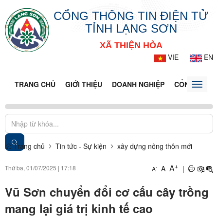
CỔNG THÔNG TIN ĐIỆN TỬ
TỈNH LẠNG SƠN
XÃ THIỆN HÒA
VIE
EN
TRANG CHỦ
GIỚI THIỆU
DOANH NGHIỆP
CỔNG DỊCH 
Toggle
naviga
Trang chủ
Tin tức - Sự kiện
xây dựng nông thôn mới
+
A
Thứ ba, 01/07/2025
|
17:18
A
|
-
A
Vũ Sơn chuyển đổi cơ cấu cây trồng
mang lại giá trị kinh tế cao