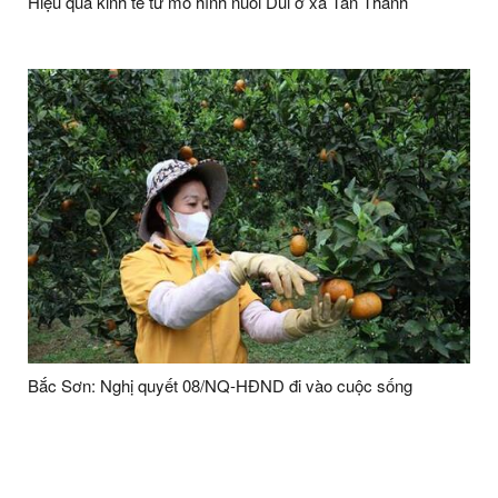
Hiệu quả kinh tế từ mô hình nuôi Dúi ở xã Tân Thành
Bắc Sơn: Nghị quyết 08/NQ-HĐND đi vào cuộc sống