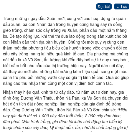
Đọc bài
Lưu
Trong những ngày đầu Xuân mới, cùng với các hoạt động ra quân
đầu xuân, bà con Nhân dân trong huyện cũng hăng say ra đồng
gieo trồng, chăm sóc cây trồng vụ Xuân, phấn đấu một năm thắng
lợi. Để tạo động lực, khí thế thi đua lao động trong sản xuất cho bà
con Nhân dân trên địa bàn huyện. Chúng tôi mời quý vị cùng đến
thăm một địa phương tiêu biểu của huyện trong việc chuyển đổi cơ
cấu cây trồng mang lại hiệu quả kinh tế cao. Địa phương mà chúng
nói đến là xã Vũ Sơn, ấn tượng khi đến đây bởi sự tư duy nhạy bén,
biết nắm bắt nhu cầu của thị trường hiện nay. Người dân nơi đây,
đã thay áo mới cho những bãi nương kém hiệu quả, sang một màu
xanh trù phú bởi những vườn cây có giá trị kinh tế cao. Qua đó giúp
nâng cao thu nhập trên cùng một đơn vị diện tích canh tác.
Nhận thấy hiệu quả kinh tế từ cây đào, từ năm 2010 đến nay, gia
đình ông Dương Văn Thiệu, thôn Nà Pán, xã Vũ Sơn đã chuyển đổi
hết diện tích đất nông nghiệp, lâm nghiệp của gia đình để trồng
đào. Ông Dương Văn Thiệu, thôn Nà Pán xã Vũ Sơn chia sẻ:
“Hiện
nay gia đình tôi có 1.000 cây đào thất thốn, 2.000 cây đào bích,
đào phai. Qúa trình trồng, gia đình tôi luôn chủ động tìm hiểu kỹ
thuật chăm sóc cây đào, kỹ thuật uốn, tỉa, nhờ đó chất lượng giá trị