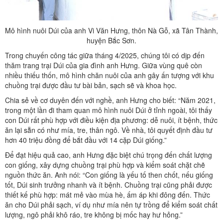
Mô hình nuôi Dúi của anh Vi Văn Hưng, thôn Nà Gỗ, xã Tân Thành,
huyện Bắc Sơn.
Trong chuyến công tác giữa tháng 4/2025, chúng tôi có dịp đến
thăm trang trại Dúi của gia đình anh Hưng. Giữa vùng quê còn
nhiều thiếu thốn, mô hình chăn nuôi của anh gây ấn tượng với khu
chuồng trại được đầu tư bài bản, sạch sẽ và khoa học.
Chia sẻ về cơ duyên đến với nghề, anh Hưng cho biết: “Năm 2021,
trong một lần đi tham quan mô hình nuôi Dúi ở tỉnh ngoài, tôi thấy
con Dúi rất phù hợp với điều kiện địa phương: dễ nuôi, ít bệnh, thức
ăn lại sẵn có như mía, tre, thân ngô. Về nhà, tôi quyết định đầu tư
hơn 40 triệu đồng để bắt đầu với 14 cặp Dúi giống.”
Để đạt hiệu quả cao, anh Hưng đặc biệt chú trọng đến chất lượng
con giống, xây dựng chuồng trại phù hợp và kiểm soát chặt chẽ
nguồn thức ăn. Anh nói: “Con giống là yếu tố then chốt, nếu giống
tốt, Dúi sinh trưởng nhanh và ít bệnh. Chuồng trại cũng phải được
thiết kế phù hợp: mát mẻ vào mùa hè, ấm áp khi đông đến. Thức
ăn cho Dúi phải sạch, ví dụ như mía nên tự trồng để kiểm soát chất
lượng, ngô phải khô ráo, tre không bị mốc hay hư hỏng.”