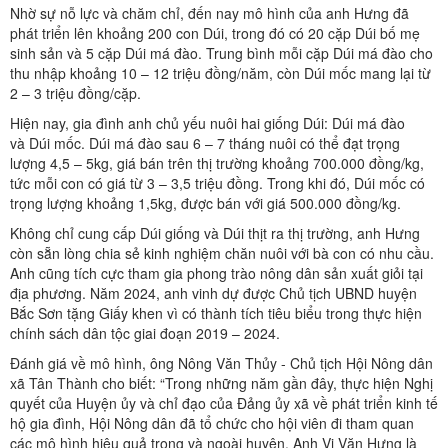
Nhờ sự nỗ lực và chăm chỉ, đến nay mô hình của anh Hưng đã
phát triển lên khoảng 200 con Dúi, trong đó có 20 cặp Dúi bố mẹ
sinh sản và 5 cặp Dúi má đào. Trung bình mỗi cặp Dúi má đào cho
thu nhập khoảng 10 – 12 triệu đồng/năm, còn Dúi mốc mang lại từ
2 – 3 triệu đồng/cặp.
Hiện nay, gia đình anh chủ yếu nuôi hai giống Dúi: Dúi má đào
và Dúi mốc. Dúi má đào sau 6 – 7 tháng nuôi có thể đạt trọng
lượng 4,5 – 5kg, giá bán trên thị trường khoảng 700.000 đồng/kg,
tức mỗi con có giá từ 3 – 3,5 triệu đồng. Trong khi đó, Dúi mốc có
trọng lượng khoảng 1,5kg, được bán với giá 500.000 đồng/kg.
Không chỉ cung cấp Dúi giống và Dúi thịt ra thị trường, anh Hưng
còn sẵn lòng chia sẻ kinh nghiệm chăn nuôi với bà con có nhu cầu.
Anh cũng tích cực tham gia phong trào nông dân sản xuất giỏi tại
địa phương. Năm 2024, anh vinh dự được Chủ tịch UBND huyện
Bắc Sơn tặng Giấy khen vì có thành tích tiêu biểu trong thực hiện
chính sách dân tộc giai đoạn 2019 – 2024.
Đánh giá về mô hình, ông Nông Văn Thủy - Chủ tịch Hội Nông dân
xã Tân Thành cho biết: “Trong những năm gần đây, thực hiện Nghị
quyết của Huyện ủy và chỉ đạo của Đảng ủy xã về phát triển kinh tế
hộ gia đình, Hội Nông dân đã tổ chức cho hội viên đi tham quan
các mô hình hiệu quả trong và ngoài huyện. Anh Vi Văn Hưng là