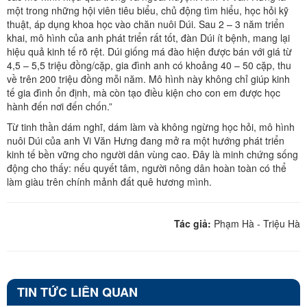
một trong những hội viên tiêu biểu, chủ động tìm hiểu, học hỏi kỹ
thuật, áp dụng khoa học vào chăn nuôi Dúi. Sau 2 – 3 năm triển
khai, mô hình của anh phát triển rất tốt, đàn Dúi ít bệnh, mang lại
hiệu quả kinh tế rõ rệt. Dúi giống má đào hiện được bán với giá từ
4,5 – 5,5 triệu đồng/cặp, gia đình anh có khoảng 40 – 50 cặp, thu
về trên 200 triệu đồng mỗi năm. Mô hình này không chỉ giúp kinh
tế gia đình ổn định, mà còn tạo điều kiện cho con em được học
hành đến nơi đến chốn.”
Từ tinh thần dám nghĩ, dám làm và không ngừng học hỏi, mô hình
nuôi Dúi của anh Vi Văn Hưng đang mở ra một hướng phát triển
kinh tế bền vững cho người dân vùng cao. Đây là minh chứng sống
động cho thấy: nếu quyết tâm, người nông dân hoàn toàn có thể
làm giàu trên chính mảnh đất quê hương mình.
Tác giả:
Phạm Hà - Triệu Hà
TIN TỨC LIÊN QUAN