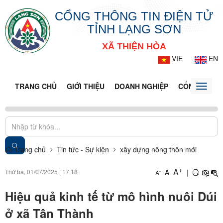
CỔNG THÔNG TIN ĐIỆN TỬ
TỈNH LẠNG SƠN
XÃ THIỆN HÒA
VIE
EN
TRANG CHỦ
GIỚI THIỆU
DOANH NGHIỆP
CỔNG DỊCH 
Toggle
naviga
Trang chủ
Tin tức - Sự kiện
xây dựng nông thôn mới
+
A
Thứ ba, 01/07/2025
|
17:18
A
|
-
A
Hiệu quả kinh tế từ mô hình nuôi Dúi
ở xã Tân Thành