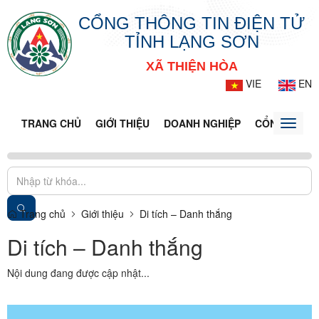
CỔNG THÔNG TIN ĐIỆN TỬ
TỈNH LẠNG SƠN
XÃ THIỆN HÒA
VIE
EN
TRANG CHỦ
GIỚI THIỆU
DOANH NGHIỆP
CỔNG DỊCH 
Toggle
naviga
Trang chủ
Giới thiệu
Di tích – Danh thắng
Di tích – Danh thắng
Nội dung đang được cập nhật...