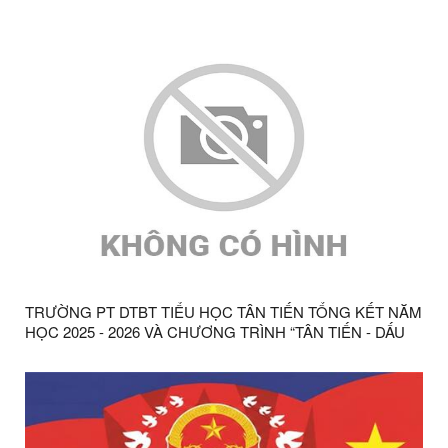
TRƯỜNG PT DTBT TIỂU HỌC TÂN TIẾN TỔNG KẾT NĂM
HỌC 2025 - 2026 VÀ CHƯƠNG TRÌNH “TÂN TIẾN - DẤU
ẤN 15 NĂM”