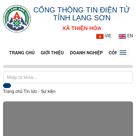
CỔNG THÔNG TIN ĐIỆN TỬ
TỈNH LẠNG SƠN
XÃ THIỆN HÒA
VIE
EN
TRANG CHỦ
GIỚI THIỆU
DOANH NGHIỆP
CỔNG DỊCH 
Toggle
naviga
Trang chủ
Tin tức - Sự kiện