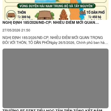
NGHỊ ĐỊNH 185/2026/NĐ-CP: NHIỀU ĐIỂM MỚI QUAN
TRỌNG ĐỐI VỚI THÔN, TỔ DÂN PHỐ
27/05/2026 21:50
NGHỊ ĐỊNH 185/2026/NĐ-CP: NHIỀU ĐIỂM MỚI QUAN TRỌNG
ĐỐI VỚI THÔN, TỔ DÂN PHỐNgày 26/5/2026, Chính phủ ban hành
Nghị định số 185/2026/NĐ-CP quy định về tổ chức và hoạt động
của thôn, tổ dân phố cùng các chế độ, chính sách đối với người
hoạt động không chuyên trách ở cơ sở. Nghị định mới được kỳ vọng
...
TRƯỜNG PT DTBT TIỂU HỌC TÂN TIẾN TỔNG KẾT NĂM