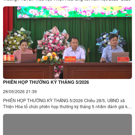
PHIÊN HỌP THƯỜNG KỲ THÁNG 5/2026
28/05/2026 21:39
PHIÊN HỌP THƯỜNG KỲ THÁNG 5/2026 Chiều 28/5, UBND xã
Thiện Hòa tổ chức phiên họp thường kỳ tháng 5 nhằm đánh giá kết
quả thực hiện nhiệm vụ phát triển kinh tế - xã hội, quốc phòng - an
ninh tháng 5 và triển khai nhiệm vụ trọng tâm trong tháng 6/2026.
Đồng chí Hoàng Đình Hiển - Phó Bí thư Đảng ủy - ...