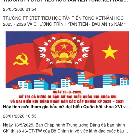
HỌC 2025 - 2026 VÀ CHƯƠNG TRÌNH “TÂN TIẾN - DẤU ẤN
25/05/2026 21:54
15 NĂM”
TRƯỜNG PT DTBT TIỂU HỌC TÂN TIẾN TỔNG KẾTNĂM HỌC
2025 - 2026 VÀ CHƯƠNG TRÌNH “TÂN TIẾN - DẤU ẤN 15 NĂM”
Hãy tích cực tham gia bầu cử đại biểu Quốc hội khóa XVI và
đại biểu Hội đồng nhân dân các cấp nhiệm kỳ 2026 – 2031!
28/01/2026 16:53
Ngày 16/5/2025, Ban Chấp hành Trung ương Đảng đã ban hành
Chỉ thị số 46-CT/TW của Bộ Chính trị về việc lãnh đạo cuộc bầu cử