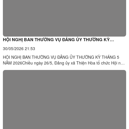
HỘI NGHỊ BAN THƯỜNG VỤ ĐẢNG ỦY THƯỜNG KỲ
THÁNG 5 NĂM 2026
30/05/2026 21:53
HỘI NGHỊ BAN THƯỜNG VỤ ĐẢNG ỦY THƯỜNG KỲ THÁNG 5
NĂM 2026Chiều ngày 26/5, Đảng ủy xã Thiện Hòa tổ chức Hội nghị
Ban thường vụ Đảng ủy thường kỳ tháng 5 để bàn, thảo luận một
số nội dung về kết quả hoạt động trong tháng 5, triển khai nhiệm
vụ trọng tâm tháng 6 năm 2026. Đồng chí Vy Xuân Tình - Bí ...