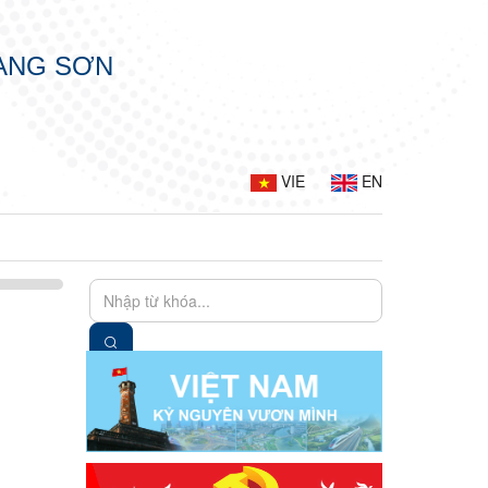
LẠNG SƠN
VIE
EN