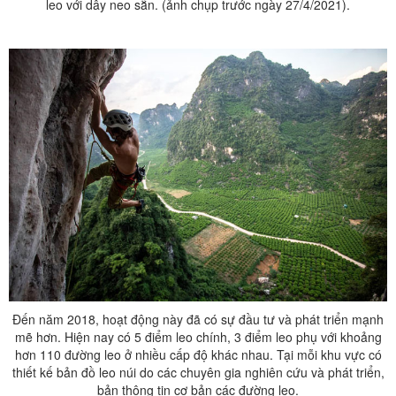
leo với dây neo sẵn. (ảnh chụp trước ngày 27/4/2021).
Đến năm 2018, hoạt động này đã có sự đầu tư và phát triển mạnh
mẽ hơn. Hiện nay có 5 điểm leo chính, 3 điểm leo phụ với khoảng
hơn 110 đường leo ở nhiều cấp độ khác nhau. Tại mỗi khu vực có
thiết kế bản đồ leo núi do các chuyên gia nghiên cứu và phát triển,
bản thông tin cơ bản các đường leo.