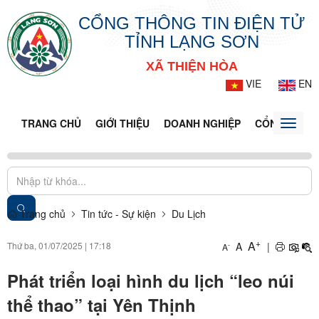
CỔNG THÔNG TIN ĐIỆN TỬ
TỈNH LẠNG SƠN
XÃ THIỆN HÒA
VIE
EN
TRANG CHỦ
GIỚI THIỆU
DOANH NGHIỆP
CỔNG DỊCH 
Toggle
naviga
Trang chủ
Tin tức - Sự kiện
Du Lịch
+
A
Thứ ba, 01/07/2025
|
17:18
A
|
-
A
Phát triển loại hình du lịch “leo núi
thể thao” tại Yên Thịnh