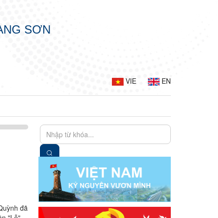
LẠNG SƠN
VIE
EN
 Quỳnh đã
ần "Lễ"