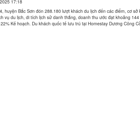
2025 17:18
, huyện Bắc Sơn đón 288.180 lượt khách du lịch đến các điểm, cơ sở 
h vụ du lịch, di tích lịch sử danh thắng, doanh thu ước đạt khoảng 144
 122% Kế hoạch. Du khách quốc tế lưu trú tại Homestay Dương Công C
du lịch cộng đồng Quỳnh Sơn Trong năm ...