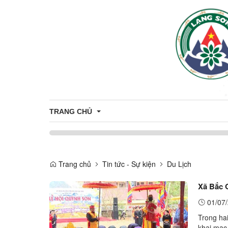
TRANG CHỦ
ĐẢNG ỦY - HĐND - UBND - UBMTTQ VN XÃ THIỆN
THƯỜNG TRỰC ĐẢNG ỦY
Trang chủ
Tin tức - Sự kiện
Du Lịch
HỘI ĐỒNG NHÂN DÂN XÃ THIỆN HÒ
Xã Bắc 
LÃNH ĐẠO UBND
01/07/
Trong ha
UBMTTQVN XÃ THIỆN HÒA
khai mạc