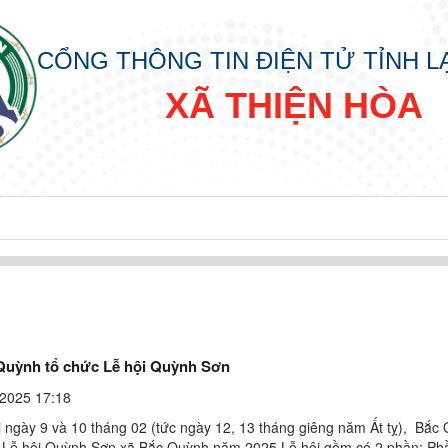
CỔNG THÔNG TIN ĐIỆN TỬ TỈNH 
XÃ THIỆN HÒA
 HÒA
A
Quỳnh tổ chức Lễ hội Quỳnh Sơn
2025 17:18
i ngày 9 và 10 tháng 02 (tức ngày 12, 13 tháng giêng năm Ất tỵ), Bắc
 Lễ hội Quỳnh Sơn xã Bắc Quỳnh năm 2025.Lễ hội gồm có 2 phần: Ph