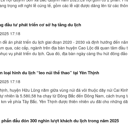
rang trọng với nghi lễ cúng tế, gồm các lễ vật được dâng lên từ các thô
đích cầu trời cho mưa thuận, gió ...
g đầu tư phát triển cơ sở hạ tầng du lịch
2025 17:18
n đề án phát triển du lịch giai đoạn 2020 - 2030 và định hướng đến nă
m qua, các cấp, ngành trên địa bàn huyện Cao Lộc đã quan tâm đầu t
phục vụ phát triển du lịch. Qua đó, địa bàn ngày càng thu hút đông đảo
n tham quan, trải nghiệm. Đoàn chuyên ...
ển loại hình du lịch “leo núi thể thao” tại Yên Thịnh
2025 17:18
hịnh, huyện Hữu Lũng nằm giữa vùng núi đá vôi thuộc dãy núi Cai Kinh
h tự nhiên là 5.580,58 ha chạy từ Đông Bắc đến Đông Nam, cách trung 
 km về phía Tây Bắc. Yên Thịnh được thiên nhiên ưu đãi cho những dã
p, những cánh đồng bát ngát, phù hợp phát ...
 phấn đấu đón 300 nghìn lượt khách du lịch trong năm 2025