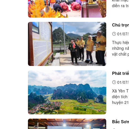
diễn ra t
nhằm mục 
Chú trọn
01/07/
Thực hiệ
những nă
vật chất 
khách đế
Phát tri
01/07/
Xã Yên T
diện tíc
huyện 21
trùng điệ
Bắc Sơn