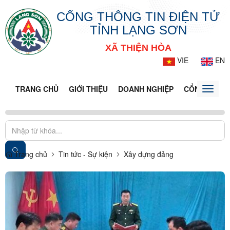
CỔNG THÔNG TIN ĐIỆN TỬ
TỈNH LẠNG SƠN
XÃ THIỆN HÒA
VIE
EN
TRANG CHỦ
GIỚI THIỆU
DOANH NGHIỆP
CỔNG DỊCH 
Toggle
naviga
Trang chủ
Tin tức - Sự kiện
Xây dựng đảng