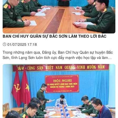
BAN CHỈ HUY QUÂN SỰ BẮC SƠN LÀM THEO LỜI BÁC
01/07/2025 17:18
Trong những năm qua, Đảng ủy, Ban Chỉ huy Quân sự huyện Bắc
Sơn, tỉnh Lạng Sơn luôn tích cực đẩy mạnh việc học tập và làm
theo tư tưởng, đạo đức, phong cách Hồ Chí Minh, góp phần xây
dựng hình ảnh “Bộ đội Cụ Hồ” và khả năng sẵn sàng chiến đấu của
cán bộ, chiến sỹ trong đơn vị. Đảng ủy Quân sự, Ban ...