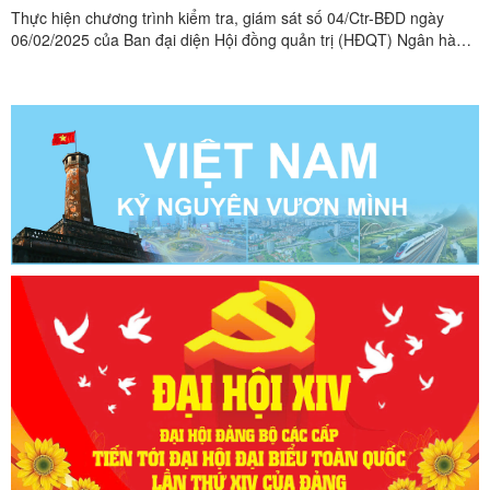
Thực hiện chương trình kiểm tra, giám sát số 04/Ctr-BĐD ngày
06/02/2025 của Ban đại diện Hội đồng quản trị (HĐQT) Ngân hàng
Chính sách xã hội (NHCSXH) huyện Hữu Lũng Chiều ngày
27/5/2025 Đoàn kiểm tra số 01 Ban đại diện HĐQT do đồng chí
Nguyễn Biên Hợi, Chủ tịch hội Cựu chiên binh huyện làm Trưởng ...