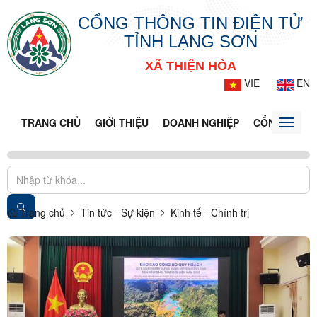
CỔNG THÔNG TIN ĐIỆN TỬ
TỈNH LẠNG SƠN
XÃ THIỆN HÒA
VIE
EN
TRANG CHỦ
GIỚI THIỆU
DOANH NGHIỆP
CỔNG DỊCH 
Toggle
naviga
Trang chủ
Tin tức - Sự kiện
Kinh tế - Chính trị