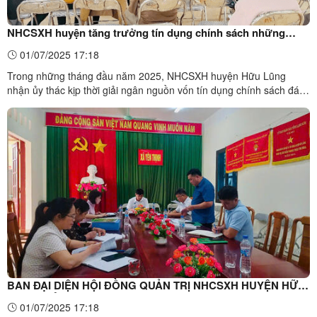
NHCSXH huyện tăng trưởng tín dụng chính sách những
tháng đầu năm 2025 đáp ứng nhu cầu vay vốn của nhân dân
01/07/2025 17:18
trên địa bàn huyện Hữu Lũng
Trong những tháng đầu năm 2025, NHCSXH huyện Hữu Lũng
nhận ủy thác kịp thời giải ngân nguồn vốn tín dụng chính sách đáp
ứng nhu cầu vốn phục vụ sản xuất, kinh doanh và đời sống của hộ
nghèo và các đối tượng chính sách. Tính đến ngày 28/02/2025,
NHCSXH huyện Hữu Lũng đã giải ngân cho 535 lượt khách ...
BAN ĐẠI DIỆN HỘI ĐỒNG QUẢN TRỊ NHCSXH HUYỆN HỮU
LŨNG KIỂM TRA, GIÁM SÁT TẠI XÃ YÊN THỊNH
01/07/2025 17:18