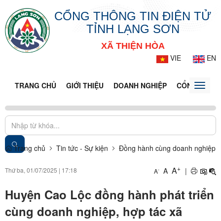
CỔNG THÔNG TIN ĐIỆN TỬ
TỈNH LẠNG SƠN
XÃ THIỆN HÒA
VIE
EN
TRANG CHỦ
GIỚI THIỆU
DOANH NGHIỆP
CỔNG DỊCH 
Toggle
naviga
Trang chủ
Tin tức - Sự kiện
Đồng hành cùng doanh nghiệp
+
A
Thứ ba, 01/07/2025
|
17:18
A
|
-
A
Huyện Cao Lộc đồng hành phát triển
cùng doanh nghiệp, hợp tác xã