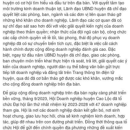
huyện có cơ hội tìm hiểu và đầu tư trên địa bàn. Với quyết tâm tạo
môi trường kinh doanh thuận lợi, Lãnh đạo UBND huyện đã chỉ đạo
quyết liệt các phòng, ban, ngành và các đơn vị liên quan tháo gỡ
những khó khăn cho doanh nghiệp. Lãnh đạo các cơ quan đã có
sự chỉ đạo sát sao hơn đối với việc giải quyết kiến nghị của doanh
nghiệp theo thẩm quyền; nhận thức của đội ngũ cán bộ, công chức
các cấp chính quyền về lề lối, tác phong, thái độ phục vụ doanh
nghiệp đã có sự chuyển biến tích cực, đặc biệt là việc cải cách
hành chính được cộng đồng doanh nghiệp đánh giá cao. Đặc
biệt, ngay từ đầu năm UBND huyện đã chỉ đạo, giao các phòng,
ban chuyên môn triển khai thực hiện rà soát, trả lời, giải quyết các ý
kiến của doanh nghiệp, người dân cụ thể bằng văn bản gửi trực
tiếp tới doanh nghiệp và đăng tải trên Trang thông tin điện tử
huyện, qua đó đã cơ bản tháo gỡ được các khó khăn, vướng mắc
cho cộng đồng doanh nghiệp trên địa bàn.
Để giúp cộng đồng doanh nghiệp trên địa bàn ngày càng phát triển
bền vững, tháng 9/2023, Hội Doanh nghiệp huyện Cao Lộc đã tổ
chức Đại hội lần thứ nhất nhiệm kỳ 2023-2028 với 47 doanh nghiệp
tham gia. Hội là nơi các doanh nghiệp đoàn kết gắn bó, nơi sinh
hoạt chung, giao lưu học hỏi, chia sẻ kinh nghiệm kinh doanh, hợp
tác, giúp đỡ nhau trên con đường phát triển. Đồng thời thông qua tổ
chức Hội để gửi đến chính quyền địa phương những đề xuất kiến