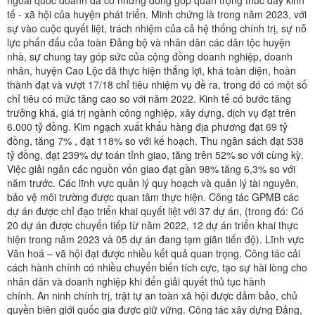
ngoài quốc doanh đã có những đóng góp quan trọng thúc đẩy kinh
tế - xã hội của huyện phát triển. Minh chứng là trong năm 2023, với
sự vào cuộc quyết liệt, trách nhiệm của cả hệ thống chính trị, sự nỗ
lực phấn đấu của toàn Đảng bộ và nhân dân các dân tộc huyện
nhà, sự chung tay góp sức của cộng đồng doanh nghiệp, doanh
nhân, huyện Cao Lộc đã thực hiện thắng lợi, khá toàn diện, hoàn
thành đạt và vượt 17/18 chỉ tiêu nhiệm vụ đề ra, trong đó có một số
chỉ tiêu có mức tăng cao so với năm 2022. Kinh tế có bước tăng
trưởng khá, giá trị ngành công nghiệp, xây dựng, dịch vụ đạt trên
6.000 tỷ đồng. Kim ngạch xuất khẩu hàng địa phương đạt 69 tỷ
đồng, tăng 7% , đạt 118% so với kế hoạch. Thu ngân sách đạt 538
tỷ đồng, đạt 239% dự toán tỉnh giao, tăng trên 52% so với cùng kỳ.
Việc giải ngân các nguồn vốn giao đạt gần 98% tăng 6,3% so với
năm trước. Các lĩnh vực quản lý quy hoạch và quản lý tài nguyên,
bảo vệ môi trường được quan tâm thực hiện. Công tác GPMB các
dự án được chỉ đạo triển khai quyết liệt với 37 dự án, (trong đó: Có
20 dự án được chuyển tiếp từ năm 2022, 12 dự án triển khai thực
hiện trong năm 2023 và 05 dự án đang tạm giãn tiến độ). Lĩnh vực
Văn hoá – vã hội đạt được nhiều kết quả quan trọng. Công tác cải
cách hành chính có nhiều chuyển biến tích cực, tạo sự hài lòng cho
nhân dân và doanh nghiệp khi đển giải quyết thủ tục hành
chính. An ninh chính trị, trật tự an toàn xã hội được đảm bảo, chủ
quyền biên giới quốc gia được giữ vững. Công tác xây dựng Đảng,