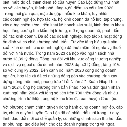
biệt, mức độ cải thiện điểm số của huyện Cao Lộc đứng thứ nhất
so với các huyện, thành phố, tăng 4,86 điểm so với năm 2022.
Trong thời gian qua, mặc dù gặp nhiều khó khăn, tuy nhiên
các doanh nghiệp, hợp tác xã, hộ kinh doanh đã nỗ lực, tập chung,
xây dựng chiến lược, triển khai kế hoạch sản xuất, kinh doanh khoa
học, tăng cường tìm kiếm thị trường, mở rộng quan hệ, phát triển
đối tác kinh doanh. Đa số các doanh nghiệp, hợp tác xã hoạt động
ổn định và có chiều hướng phát triển. Từ việc tăng hiệu quả sản
xuất kinh doanh, các doanh nghiệp đã thực hiện tốt nghĩa vụ thuế
đối với Nhà nước. Trong năm 2023 đã nộp vào ngân sách nhà
nước 13,39 tỷ đồng. Tổng thu đối với khu vực công thương nghiệp
và dịch vụ ngoài quốc doanh năm 2023 đạt 43 tỷ đồng, tăng 10%
so với cùng kỳ 2022. Bên cạnh đó, năm 2023 cộng đồng doanh
nghiệp, hợp tác xã đã có những đóng góp vào chương trình xay
dựng nông thôn mới, phong trào “Tết Nhân ái”- Xuân Giáp Thìn
năm 2024, ủng hộ chương trình bắn Pháo hoa và đón quân nhân
xuất ngũ năm 2024 với tổng số tiền trên 700 triệu đồng và nhiều
chương trình từ thiện, ủng hộ khác trên địa bàn huyện Cao Lộc.
Với phương châm chính quyền đồng hành cùng doanh nghiệp, cấp
ủy, chính quyên huyện Cao Lộc đã có nhiều đổi mới trong tư duy
lãnh đạo, đổi mới cơ chế quản lý, có những chính sách thu hút đầu
tư phù hợp, tạo điều kiện cho các doanh nghiệp trong và ngoài