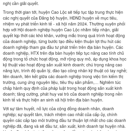
nghị cần giải quyết.
Trong thời gian tới, huyện Cao Lộc sẽ tiếp tục tập trung thực hiện
các nghị quyết của Đảng bộ huyện, HĐND huyện về mục tiêu,
nhiệm vụ phát triển kinh tế - xã hội năm 2024. Thường xuyên phối
hợp với Hội doanh nghiệp huyện Cao Lộc nhằm tiếp nhận, giải
quyết kịp thời các khó khăn, vướng mắc trong quá trình hoạt động
của doanh nghiệp, từng bước tạo điều kiện thuận lợi thu hút các
doanh nghiệp tham gia đầu tư phát triển trên địa bàn huyện. Các
doanh nghiệp, HTX trên địa bàn huyện tiếp tục nâng cao tính chủ
động trong tổ chức hoạt động, mở rộng quy mô, áp dụng khoa học
kỹ thuật vào hoạt động sản xuất kinh doanh; chú trọng nâng cao
năng lực, trình độ quản lý, đào tạo công nhân kỹ thuật có tay nghề;
liên doanh, liên kết giữa các doanh nghiệp trong việc tìm kiếm thị
trường, cung ứng nguyên liệu, tiêu thụ sản phẩm,… Nghiêm túc
chấp hành quy định của pháp luật trong hoạt động sản xuất kinh
doanh; tăng cường, phát huy vai trò của doanh nghiệp trong nền
kinh tế và thực hiện an sinh xã hội trên địa bàn huyện.
Với sự tâm huyết, nỗ lực của cộng đồng doanh nhân, doanh
nghiệp; sự quyết tâm, trách nhiệm cao nhất của cấp ủy, chính
quyền các cấp tạo môi trường đầu tư thuận lợi nhất cho các doanh
nghiệp đã, đang và sẽ đầu tư, sản xuất, kinh doanh tại huyện nhà.