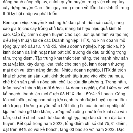
đồng hành cùng cấp ủy, chính quyền huyện trong việc chung tay
xây dựng huyện Cao Lộc ngày càng mạnh về tiềm lực kinh tế trong
thời kỳ hội nhập và phát triển.
Bên cạnh việc khuyến khích người dân phát triển sản xuất, nâng
cao giá trị các cây trồng chủ lực, mang lại hiệu hiệu quả kinh tế
cao. Cấp ủy, chính quyền huyện Cao Lộc luôn quan tâm và tạo mọi
điều kiện thuận lợi để các Doanh nghiệp, HTX, hộ kinh doanh mở
rộng quy mô đầu tư. Nhờ đó, nhiều doanh nghiệp, hợp tác xã, hộ
kinh doanh đã linh hoạt nắm bắt chủ trương để đầu tư đúng trọng
tâm, trọng điểm. Tập trung khai thác tiềm năng, thế mạnh như sản
xuất vật liệu xây dựng, khai thác chế biến gỗ, kinh doanh thương
mại dịch vụ, tiềm năng đất đai. Nhiều doanh nghiệp, HTX đã triển
khai phương án sản xuất kinh doanh tập trung vào việc thu mua,
chế biến sản phẩm nông sản chủ lực của địa phương. Trong năm,
toàn huyện thành lập mới được 114 doanh nghiệp, đạt 140% so với
kế hoạch, thành lập mới được 03 HTX, đạt 150% kế hoạch. Công
tác cải thiện, nâng cao năng lực cạnh tranh được huyện quan tâm
chú trọng. Thường xuyên nắm bắt thông tin của doanh nghiệp để
kịp thời tháo gỡ khó khăn, vướng mắc cũng như triển khai các văn
bản, cơ chế chính sách tới doanh nghiệp, hợp tác xã trên địa bàn
huyện. Kết quả trong năm 2023, tổng điểm chỉ số đạt 75,81 điểm,
đạt trên 94% so với kế hoạch, tăng 03 bậc so với năm 2022. Đặc