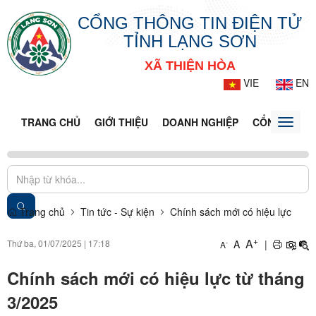
CỔNG THÔNG TIN ĐIỆN TỬ
TỈNH LẠNG SƠN
XÃ THIỆN HÒA
VIE
EN
TRANG CHỦ
GIỚI THIỆU
DOANH NGHIỆP
CỔNG DỊCH 
Toggle
naviga
Trang chủ
Tin tức - Sự kiện
Chính sách mới có hiệu lực
+
A
Thứ ba, 01/07/2025
|
17:18
A
|
-
A
Chính sách mới có hiệu lực từ tháng
3/2025