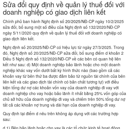
Sửa đổi quy định về quản lý thuế đối với
doanh nghiệp có giao dịch liên kết
Chính phủ ban hành Nghị định số
20/2025/NĐ-CP
ngày 10/2/2025
sửa đổi, bổ sung một số điều của Nghị định số 132/2020/NĐ-CP
ngày 5/11/2020 quy định về quản lý thuế đối với doanh nghiệp có
giao dịch liên kết.
Nghị định số 20/2025/NĐ-CP có hiệu lực từ ngày 27/3/2025. Trong
đó, Nghị định số 20/2025/NĐ-CP sửa đổi, bổ sung điểm d khoản 2
Điều 5 Nghị định số 132/2020/NĐ-CP về các bên có quan hệ liên
kết như sau: d) Một doanh nghiệp bảo lãnh hoặc cho một doanh
nghiệp khác vay vốn dưới bất kỳ hình thức nào (bao gồm cả các
khoản vay từ bên thứ ba được đảm bảo từ nguồn tài chính của bên
liên kết và các giao dịch tài chính có bản chất tương tự) với điều
kiện tổng dư nợ các khoản vốn vay của doanh nghiệp đi vay với
doanh nghiệp cho vay hoặc bảo lãnh ít nhất bằng 25% vốn góp của
chủ sở hữu của doanh nghiệp đi vay và chiếm trên 50% tổng dư nợ
tất cả các khoản nợ trung và dài hạn của doanh nghiệp đi vay.
Quy định tại điểm d nêu trên không áp dụng với các trường hợp
sau:
d.1) Bên bảo lãnh hoặc cho vay là các tổ chức kinh tế hoạt động