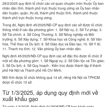
28/2/2025 quy định tổ chức các cơ quan chuyên môn thuộc Ủy ban
nhân dân tỉnh, thành phố trực thuộc trung ương và Ủy ban nhân
dân huyện, quận, thị xã, thành phố thuộc tỉnh, thành phố thuộc
thành phố trực thuộc trung ương.
Trong đó, Nghị định 45/2025/NĐ-CP quy định các sở được tổ chức
thống nhất ở các địa phương gồm: 1. Sở Nội vụ; 2. Sở Tư pháp; 3.
Sở Tài chính; 4. Sở Công Thương; 5. Sở Nông nghiệp và Môi
trường; 6. Sở Xây dựng; 7. Sở Khoa học và Công nghệ; 8. Sở Văn
hóa, Thể thao và Du lịch; 9. Sở Giáo dục và Đào tạo; 10. Sở Y tế;
11. Thanh tra tỉnh; 12. Văn phòng Ủy ban nhân dân.
Nghị định 45/2025/NĐ-CP quy định các sở đặc thù được tổ chức ở
một số địa phương gồm: 1. Sở Ngoại vụ; 2. Sở Dân tộc và Tôn giáo;
3. Sở Du lịch; 4. Sở Quy hoạch - Kiến trúc được thành lập ở thành
phố Hà Nội và Thành phố Hồ Chí Minh.
Mỗi tỉnh được tổ chức không quá 14 sở, riêng Hà Nội và TPHCM
được tổ chức 15 sở.
Từ 1/3/2025, áp dụng quy định mới về
xuất khẩu gạo
Từ ngày 1/3/2025, Nghị định
01/2025/NĐ-CP
ban hành ngày