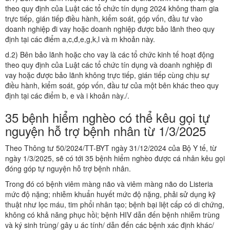
theo quy định của Luật các tổ chức tín dụng 2024 không tham gia
trực tiếp, gián tiếp điều hành, kiểm soát, góp vốn, đầu tư vào
doanh nghiệp đi vay hoặc doanh nghiệp được bảo lãnh theo quy
định tại các điểm a,c,đ,e,g,k,l và m khoản này.
d.2) Bên bảo lãnh hoặc cho vay là các tổ chức kinh tế hoạt động
theo quy định của Luật các tổ chức tín dụng và doanh nghiệp đi
vay hoặc được bảo lãnh không trực tiếp, gián tiếp cùng chịu sự
điều hành, kiểm soát, góp vốn, đầu tư của một bên khác theo quy
định tại các điểm b, e và i khoản này./.
35 bệnh hiểm nghèo có thể kêu gọi tự
nguyện hỗ trợ bệnh nhân từ 1/3/2025
Theo Thông tư 50/2024/TT-BYT ngày 31/12/2024 của Bộ Y tế, từ
ngày 1/3/2025, sẽ có tới 35 bệnh hiểm nghèo được cá nhân kêu gọi
đóng góp tự nguyện hỗ trợ bệnh nhân.
Trong đó có bệnh viêm màng não và viêm màng não do Listeria
mức độ nặng; nhiễm khuẩn huyết mức độ nặng, phải sử dụng kỹ
thuật như lọc máu, tim phổi nhân tạo; bệnh bại liệt cấp có di chứng,
không có khả năng phục hồi; bệnh HIV dẫn đến bệnh nhiễm trùng
và ký sinh trùng/ gây u ác tính/ dẫn đến các bệnh xác định khác/