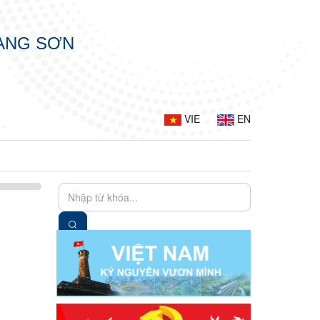
LẠNG SƠN
VIE
EN