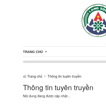
TRANG CHỦ
ĐẢNG ỦY - HĐND - UBND - UBMTTQ VN XÃ THIỆN
THƯỜNG TRỰC ĐẢNG ỦY
Trang chủ
Thông tin tuyên truyền
HỘI ĐỒNG NHÂN DÂN XÃ THIỆN HÒ
Thông tin tuyên truyền
LÃNH ĐẠO UBND
Nội dung đang được cập nhật...
UBMTTQVN XÃ THIỆN HÒA