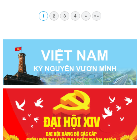
1
2
3
4
»
»»