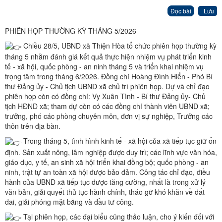
Đọc bài
Lưu
PHIÊN HỌP THƯỜNG KỲ THÁNG 5/2026
Chiều 28/5, UBND xã Thiện Hòa tổ chức phiên họp thường kỳ
tháng 5 nhằm đánh giá kết quả thực hiện nhiệm vụ phát triển kinh
tế - xã hội, quốc phòng - an ninh tháng 5 và triển khai nhiệm vụ
trọng tâm trong tháng 6/2026. Đồng chí Hoàng Đình Hiển - Phó Bí
thư Đảng ủy - Chủ tịch UBND xã chủ trì phiên họp. Dự và chỉ đạo
phiên họp còn có đồng chí: Vy Xuân Tình - Bí thư Đảng ủy- Chủ
tịch HĐND xã; tham dự còn có các đồng chí thành viên UBND xã;
trưởng, phó các phòng chuyên môn, đơn vị sự nghiệp, Trưởng các
thôn trên địa bàn.
Trong tháng 5, tình hình kinh tế - xã hội của xã tiếp tục giữ ổn
định. Sản xuất nông, lâm nghiệp được duy trì; các lĩnh vực văn hóa,
giáo dục, y tế, an sinh xã hội triển khai đồng bộ; quốc phòng - an
ninh, trật tự an toàn xã hội được bảo đảm. Công tác chỉ đạo, điều
hành của UBND xã tiếp tục được tăng cường, nhất là trong xử lý
văn bản, giải quyết thủ tục hành chính, tháo gỡ khó khăn về đất
đai, giải phóng mặt bằng và đầu tư công.
Tại phiên họp, các đại biểu cũng thảo luận, cho ý kiến đối với