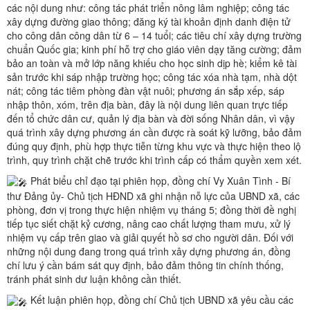
các nội dung như: công tác phát triển nông lâm nghiệp; công tác
xây dựng đường giao thông; đăng ký tài khoản định danh điện tử
cho công dân công dân từ 6 – 14 tuổi; các tiêu chí xây dựng trường
chuẩn Quốc gia; kinh phí hỗ trợ cho giáo viên dạy tăng cường; đảm
bảo an toàn và mở lớp năng khiếu cho học sinh dịp hè; kiểm kê tài
sản trước khi sáp nhập trường học; công tác xóa nhà tạm, nhà dột
nát; công tác tiêm phòng đàn vật nuôi; phương án sắp xếp, sáp
nhập thôn, xóm, trên địa bàn, đây là nội dung liên quan trực tiếp
đến tổ chức dân cư, quản lý địa bàn và đời sống Nhân dân, vì vậy
quá trình xây dựng phương án cần được rà soát kỹ lưỡng, bảo đảm
đúng quy định, phù hợp thực tiễn từng khu vực và thực hiện theo lộ
trình, quy trình chặt chẽ trước khi trình cấp có thẩm quyền xem xét.
Phát biểu chỉ đạo tại phiên họp, đồng chí Vy Xuân Tình - Bí
thư Đảng ủy- Chủ tịch HĐND xã ghi nhận nỗ lực của UBND xã, các
phòng, đơn vị trong thực hiện nhiệm vụ tháng 5; đồng thời đề nghị
tiếp tục siết chặt kỷ cương, nâng cao chất lượng tham mưu, xử lý
nhiệm vụ cấp trên giao và giải quyết hồ sơ cho người dân. Đối với
những nội dung đang trong quá trình xây dựng phương án, đồng
chí lưu ý cần bám sát quy định, bảo đảm thông tin chính thống,
tránh phát sinh dư luận không cần thiết.
Kết luận phiên họp, đồng chí Chủ tịch UBND xã yêu cầu các