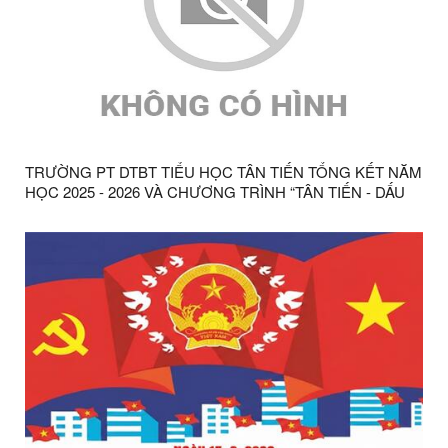
TRƯỜNG PT DTBT TIỂU HỌC TÂN TIẾN TỔNG KẾT NĂM
HỌC 2025 - 2026 VÀ CHƯƠNG TRÌNH “TÂN TIẾN - DẤU
ẤN 15 NĂM”