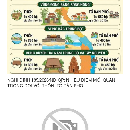
NGHỊ ĐỊNH 185/2026/NĐ-CP: NHIỀU ĐIỂM MỚI QUAN
TRỌNG ĐỐI VỚI THÔN, TỔ DÂN PHỐ