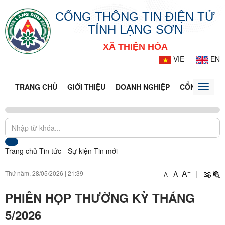
CỔNG THÔNG TIN ĐIỆN TỬ
TỈNH LẠNG SƠN
XÃ THIỆN HÒA
VIE
EN
TRANG CHỦ
GIỚI THIỆU
DOANH NGHIỆP
CỔNG DỊCH 
Toggle
naviga
Trang chủ
Tin tức - Sự kiện
Tin mới
+
A
Thứ năm, 28/05/2026
|
21:39
A
|
-
A
PHIÊN HỌP THƯỜNG KỲ THÁNG
5/2026