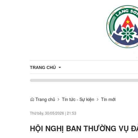
TRANG CHỦ
ĐẢNG ỦY - HĐND - UBND - UBMTTQ VN XÃ THIỆN
THƯỜNG TRỰC ĐẢNG ỦY
Trang chủ
Tin tức - Sự kiện
Tin mới
HỘI ĐỒNG NHÂN DÂN XÃ THIỆN HÒ
Thứ bảy, 30/05/2026
|
21:53
LÃNH ĐẠO UBND
HỘI NGHỊ BAN THƯỜNG VỤ Đ
UBMTTQVN XÃ THIỆN HÒA