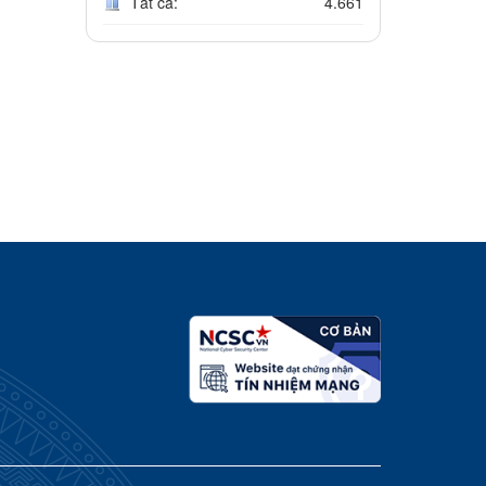
Tất cả:
4.661