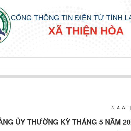
CỔNG THÔNG TIN ĐIỆN TỬ TỈNH 
XÃ THIỆN HÒA
 HÒA
A
+
A
A
|
-
A
ẢNG ỦY THƯỜNG KỲ THÁNG 5 NĂM 20