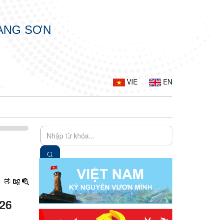
LẠNG SƠN
VIE
EN
26