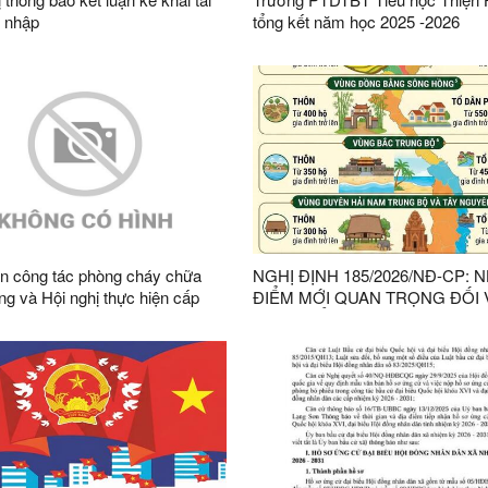
u nhập
tổng kết năm học 2025 -2026
n công tác phòng cháy chữa
NGHỊ ĐỊNH 185/2026/NĐ-CP: 
ng và Hội nghị thực hiện cấp
ĐIỂM MỚI QUAN TRỌNG ĐỐI 
chỉ rừng VFCS/PEFC và FSC
THÔN, TỔ DÂN PHỐ
 bàn xã