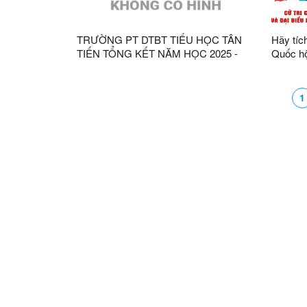
TRƯỜNG PT DTBT TIỂU HỌC TÂN
Hãy tíc
TIẾN TỔNG KẾT NĂM HỌC 2025 -
Quốc hộ
2026 VÀ CHƯƠNG TRÌNH “TÂN TIẾN
nhân dâ
- DẤU ẤN 15 NĂM”
2031!
1