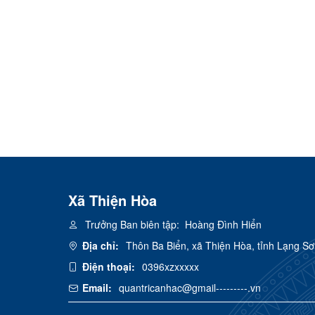
Xã Thiện Hòa
Trưởng Ban biên tập:
Hoàng Đình Hiển
Địa chỉ:
Thôn Ba Biển, xã Thiện Hòa, tỉnh Lạng S
Điện thoại:
0396xzxxxxx
Email:
quantricanhac@gmail---------.vn