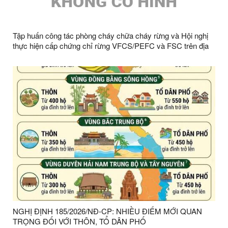
Tập huấn công tác phòng cháy chữa cháy rừng và Hội nghị
thực hiện cấp chứng chỉ rừng VFCS/PEFC và FSC trên địa
bàn xã
NGHỊ ĐỊNH 185/2026/NĐ-CP: NHIỀU ĐIỂM MỚI QUAN
TRỌNG ĐỐI VỚI THÔN, TỔ DÂN PHỐ