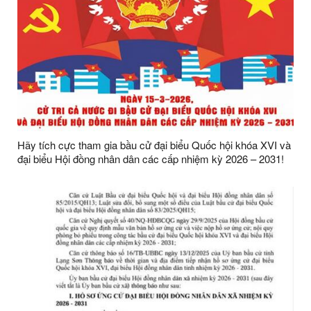
Hãy tích cực tham gia bầu cử đại biểu Quốc hội khóa XVI và
đại biểu Hội đồng nhân dân các cấp nhiệm kỳ 2026 – 2031!