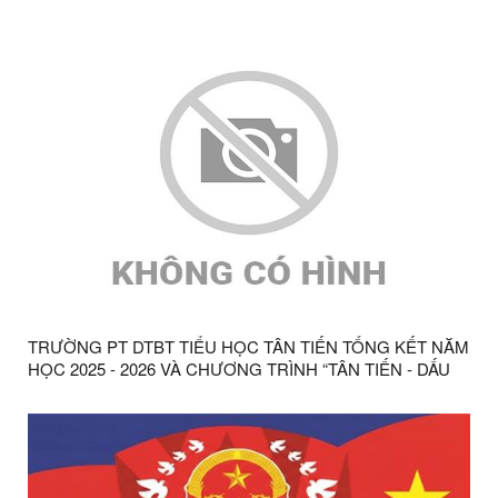
TRƯỜNG PT DTBT TIỂU HỌC TÂN TIẾN TỔNG KẾT NĂM
HỌC 2025 - 2026 VÀ CHƯƠNG TRÌNH “TÂN TIẾN - DẤU
ẤN 15 NĂM”