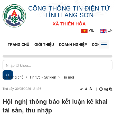
CỔNG THÔNG TIN ĐIỆN TỬ
TỈNH LẠNG SƠN
XÃ THIỆN HÒA
VIE
EN
TRANG CHỦ
GIỚI THIỆU
DOANH NGHIỆP
CỔNG DỊCH 
Toggle
naviga
Trang chủ
Tin tức - Sự kiện
Tin mới
+
A
Thứ bảy, 30/05/2026
|
21:36
A
|
-
A
Hội nghị thông báo kết luận kê khai
tài sản, thu nhập