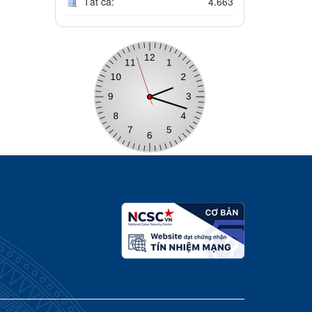
Tất cả:
4.663