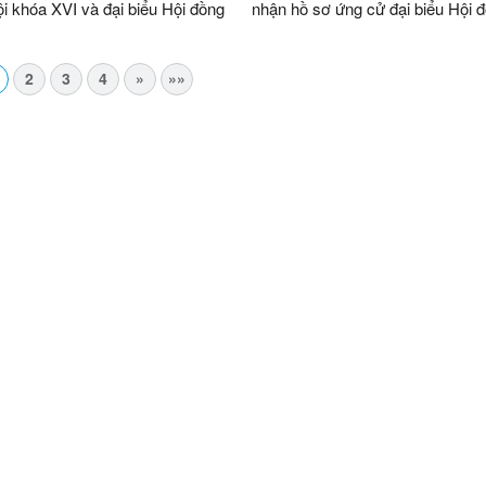
i khóa XVI và đại biểu Hội đồng
nhận hồ sơ ứng cử đại biểu Hội 
n các cấp nhiệm kỳ 2026 –
nhân dân xã nhiệm kỳ 2026 - 20
2
3
4
»
»»