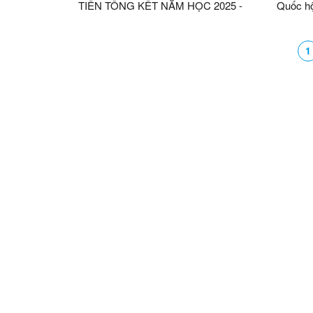
TIẾN TỔNG KẾT NĂM HỌC 2025 -
Quốc hộ
2026 VÀ CHƯƠNG TRÌNH “TÂN TIẾN
nhân dâ
- DẤU ẤN 15 NĂM”
2031!
1