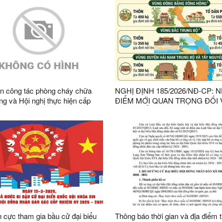
n công tác phòng cháy chữa
NGHỊ ĐỊNH 185/2026/NĐ-CP: 
ng và Hội nghị thực hiện cấp
ĐIỂM MỚI QUAN TRỌNG ĐỐI 
chỉ rừng VFCS/PEFC và FSC
THÔN, TỔ DÂN PHỐ
 bàn xã
h cực tham gia bầu cử đại biểu
Thông báo thời gian và địa điểm t