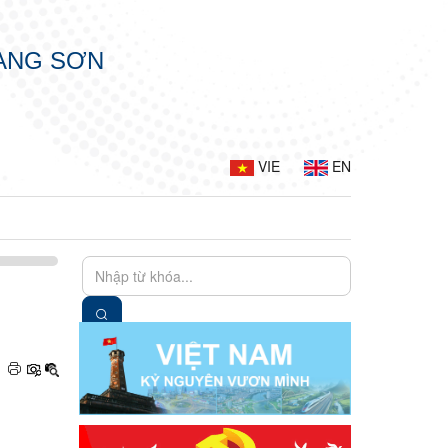
LẠNG SƠN
VIE
EN