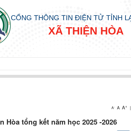
CỔNG THÔNG TIN ĐIỆN TỬ TỈNH 
XÃ THIỆN HÒA
 HÒA
A
+
A
A
|
-
A
 Hòa tổng kết năm học 2025 -2026