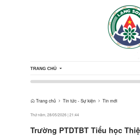
TRANG CHỦ
ĐẢNG ỦY - HĐND - UBND - UBMTTQ VN XÃ THIỆN
THƯỜNG TRỰC ĐẢNG ỦY
Trang chủ
Tin tức - Sự kiện
Tin mới
HỘI ĐỒNG NHÂN DÂN XÃ THIỆN HÒ
Thứ năm, 28/05/2026
|
21:44
LÃNH ĐẠO UBND
Trường PTDTBT Tiểu học Thiện
UBMTTQVN XÃ THIỆN HÒA