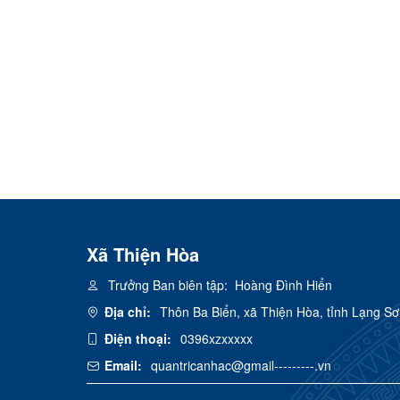
Xã Thiện Hòa
Trưởng Ban biên tập:
Hoàng Đình Hiển
Địa chỉ:
Thôn Ba Biển, xã Thiện Hòa, tỉnh Lạng S
Điện thoại:
0396xzxxxxx
Email:
quantricanhac@gmail---------.vn