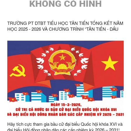
TRƯỜNG PT DTBT TIỂU HỌC TÂN TIẾN TỔNG KẾT NĂM
HỌC 2025 - 2026 VÀ CHƯƠNG TRÌNH “TÂN TIẾN - DẤU
ẤN 15 NĂM”
Hãy tích cực tham gia bầu cử đại biểu Quốc hội khóa XVI và
đại biểu Hội đồng nhân dân các cấp nhiệm kỳ 2026 – 2031!