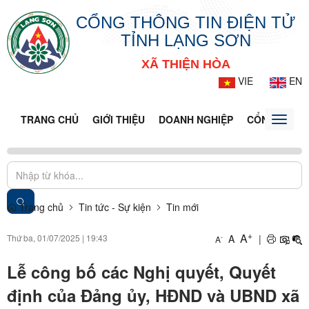
CỔNG THÔNG TIN ĐIỆN TỬ
TỈNH LẠNG SƠN
XÃ THIỆN HÒA
VIE
EN
TRANG CHỦ
GIỚI THIỆU
DOANH NGHIỆP
CỔNG DỊCH 
Toggle
naviga
Trang chủ
Tin tức - Sự kiện
Tin mới
+
A
Thứ ba, 01/07/2025
|
19:43
A
|
-
A
Lễ công bố các Nghị quyết, Quyết
định của Đảng ủy, HĐND và UBND xã