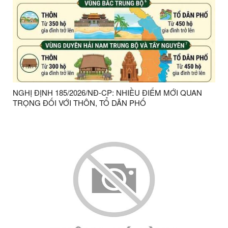
NGHỊ ĐỊNH 185/2026/NĐ-CP: NHIỀU ĐIỂM MỚI QUAN
TRỌNG ĐỐI VỚI THÔN, TỔ DÂN PHỐ