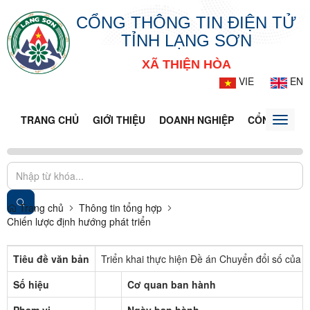
CỔNG THÔNG TIN ĐIỆN TỬ
TỈNH LẠNG SƠN
XÃ THIỆN HÒA
VIE
EN
TRANG CHỦ
GIỚI THIỆU
DOANH NGHIỆP
CỔNG DỊCH 
Toggle
naviga
Trang chủ
Thông tin tổng hợp
Chiến lược định hướng phát triển
Tiêu đề văn bản
Triển khai thực hiện Đề án Chuyển đổi số của 
Số hiệu
Cơ quan ban hành
Phạm vi
Ngày ban hành