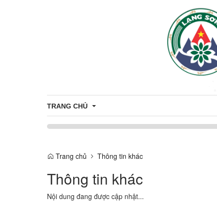
TRANG CHỦ
ĐẢNG ỦY - HĐND - UBND - UBMTTQ VN XÃ THIỆN
THƯỜNG TRỰC ĐẢNG ỦY
Trang chủ
Thông tin khác
HỘI ĐỒNG NHÂN DÂN XÃ THIỆN HÒ
Thông tin khác
LÃNH ĐẠO UBND
Nội dung đang được cập nhật...
UBMTTQVN XÃ THIỆN HÒA