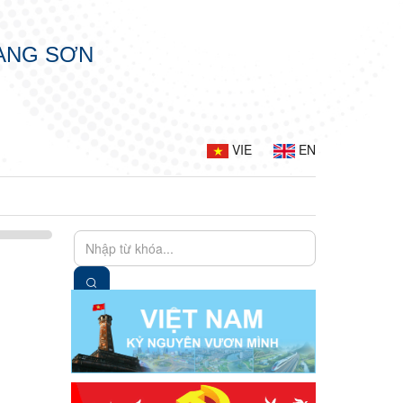
LẠNG SƠN
VIE
EN