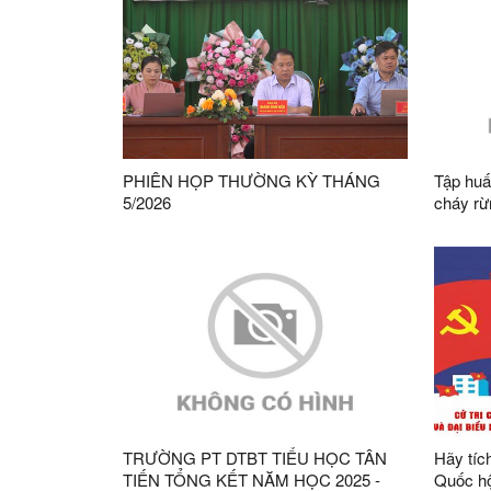
PHIÊN HỌP THƯỜNG KỲ THÁNG
Tập huấ
5/2026
cháy rừ
chứng 
trên địa
TRƯỜNG PT DTBT TIỂU HỌC TÂN
Hãy tíc
TIẾN TỔNG KẾT NĂM HỌC 2025 -
Quốc hộ