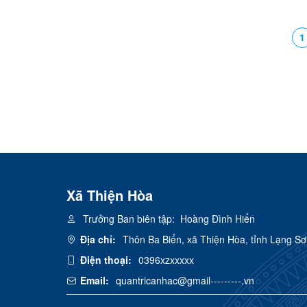
2026 VÀ CHƯƠNG TRÌNH “TÂN TIẾN
nhân dâ
- DẤU ẤN 15 NĂM”
2031!
1
Xã Thiện Hòa
Trưởng Ban biên tập:
Hoàng Đình Hiển
Địa chỉ:
Thôn Ba Biển, xã Thiện Hòa, tỉnh Lạng S
Điện thoại:
0396xzxxxxx
Email:
quantricanhac@gmail---------.vn