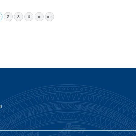
n các cấp nhiệm kỳ 2026 –
nhân dân xã nhiệm kỳ 2026 - 20
2
3
4
»
»»
ơn