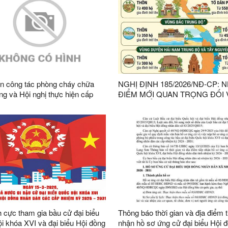
n công tác phòng cháy chữa
NGHỊ ĐỊNH 185/2026/NĐ-CP: 
ng và Hội nghị thực hiện cấp
ĐIỂM MỚI QUAN TRỌNG ĐỐI 
chỉ rừng VFCS/PEFC và FSC
THÔN, TỔ DÂN PHỐ
 bàn xã
h cực tham gia bầu cử đại biểu
Thông báo thời gian và địa điểm t
i khóa XVI và đại biểu Hội đồng
nhận hồ sơ ứng cử đại biểu Hội 