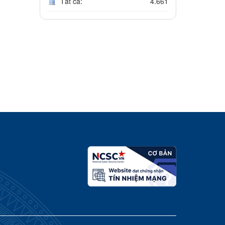
Tất cả:
4.661
31