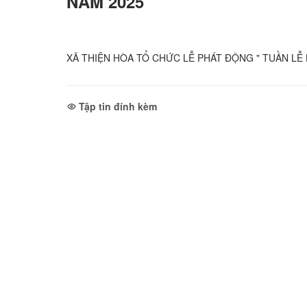
NĂM 2025
XÃ THIỆN HÒA TỔ CHỨC LỄ PHÁT ĐỘNG " TUẦN LỄ
Tập tin đính kèm