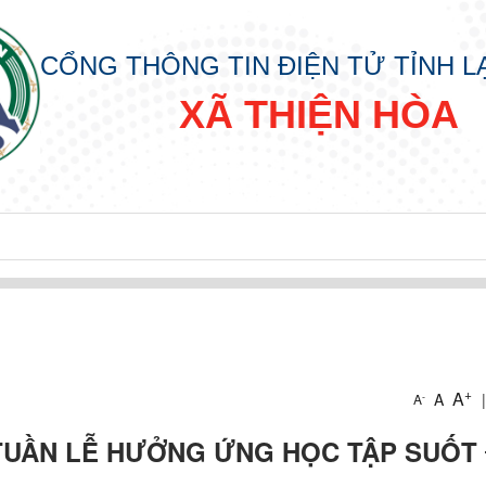
CỔNG THÔNG TIN ĐIỆN TỬ TỈNH 
XÃ THIỆN HÒA
 HÒA
A
+
A
A
|
-
A
TUẦN LỄ HƯỞNG ỨNG HỌC TẬP SUỐT 