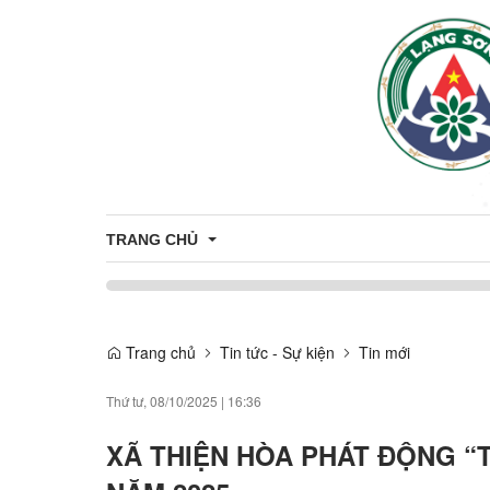
TRANG CHỦ
ĐẢNG ỦY - HĐND - UBND - UBMTTQ VN XÃ THIỆN
THƯỜNG TRỰC ĐẢNG ỦY
Trang chủ
Tin tức - Sự kiện
Tin mới
HỘI ĐỒNG NHÂN DÂN XÃ THIỆN HÒ
Thứ tư, 08/10/2025
|
16:36
LÃNH ĐẠO UBND
XÃ THIỆN HÒA PHÁT ĐỘNG “
UBMTTQVN XÃ THIỆN HÒA