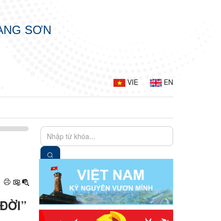
LẠNG SƠN
VIE
EN
ĐỜI”